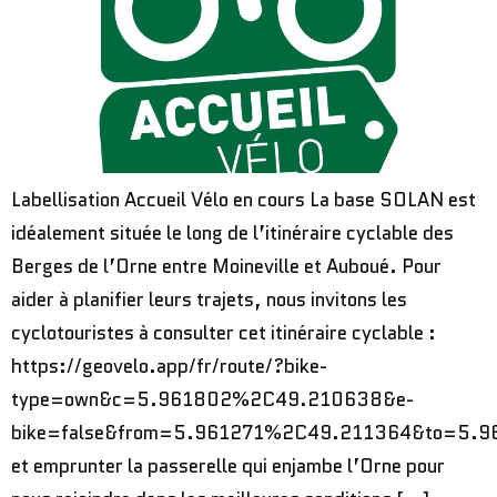
Labellisation Accueil Vélo en cours La base SOLAN est
idéalement située le long de l’itinéraire cyclable des
Berges de l’Orne entre Moineville et Auboué. Pour
aider à planifier leurs trajets, nous invitons les
cyclotouristes à consulter cet itinéraire cyclable :
https://geovelo.app/fr/route/?bike-
type=own&c=5.961802%2C49.210638&e-
bike=false&from=5.961271%2C49.211364&to=5.
et emprunter la passerelle qui enjambe l’Orne pour