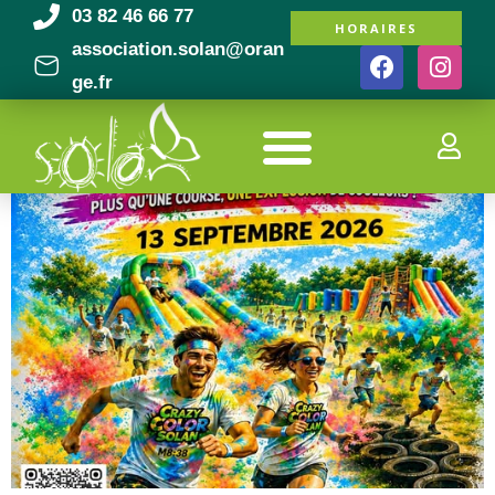
03 82 46 66 77
HORAIRES
Catégorie :
Extérieur
association.solan@oran
ge.fr
LA CRAZY COLOR SOLAN